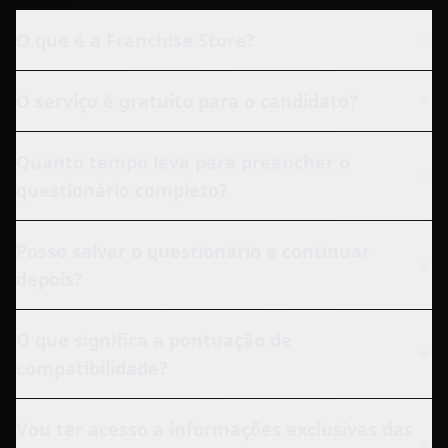
O que é a Franchise Store?
O serviço é gratuito para o candidato?
Quanto tempo leva para preencher o
questionário completo?
Posso salvar o questionário e continuar
depois?
O que significa a pontuação de
compatibilidade?
Vou ter acesso a informações exclusivas das