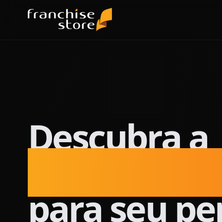
Descubra a
franquia per
para seu per