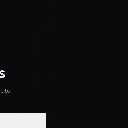
s
eito.