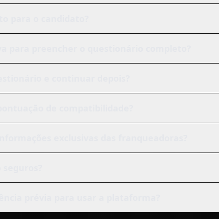
ito para o candidato?
a para preencher o questionário completo?
estionário e continuar depois?
 pontuação de compatibilidade?
informações exclusivas das franqueadoras?
 seguros?
iência prévia para usar a plataforma?