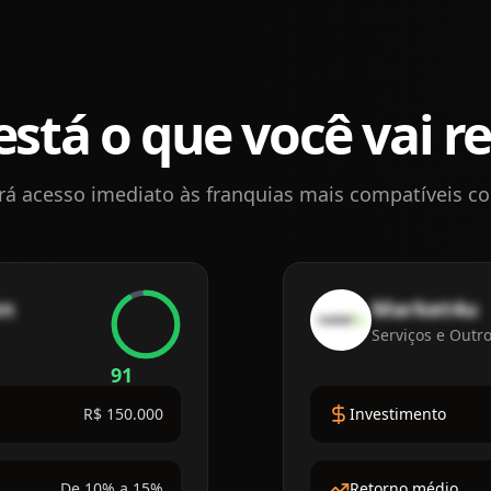
está o que você vai r
rá acesso imediato às franquias mais compatíveis com
en
Market4u
Serviços e Outr
91
R$ 150.000
Investimento
De 10% a 15%
Retorno médio