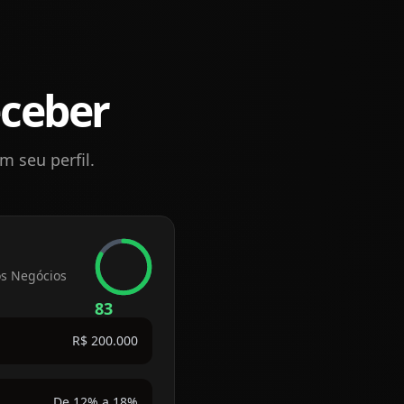
eceber
 seu perfil.
os Negócios
83
R$ 200.000
De 12% a 18%