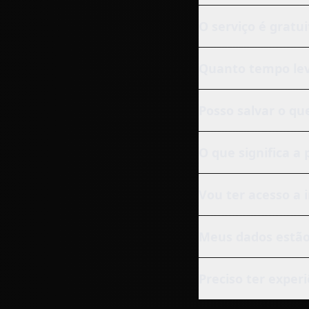
O serviço é gratu
Quanto tempo lev
Posso salvar o qu
O que significa a
Vou ter acesso a 
Meus dados estão
Preciso ter exper