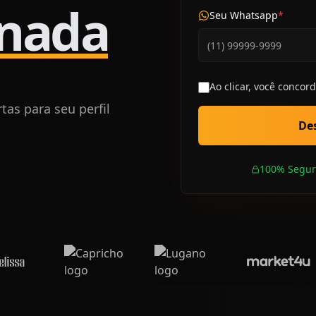
 nada
Seu Whatsapp
*
Ao clicar, você concor
as para seu perfil
Des
100% Segur