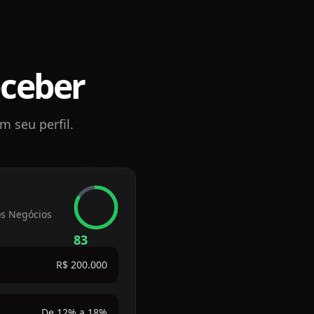
eceber
 seu perfil.
os Negócios
83
R$ 200.000
De 12% a 18%