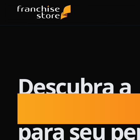
Descubra a
franquia per
para seu per