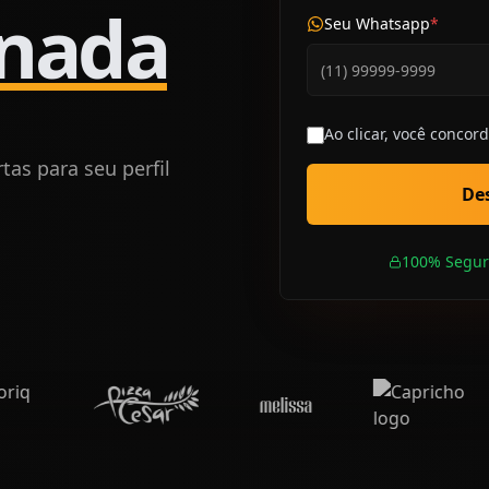
 nada
Seu Whatsapp
*
Ao clicar, você concor
as para seu perfil
Des
100% Segur