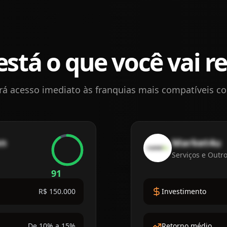
está o que você vai r
rá acesso imediato às franquias mais compatíveis com
en
Market4u
Serviços e Outr
91
R$ 150.000
Investimento
De 10% a 15%
Retorno médio