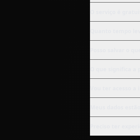
O serviço é gratu
Quanto tempo lev
Posso salvar o qu
O que significa a
Vou ter acesso a 
Meus dados estão
Preciso ter exper