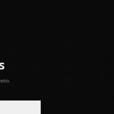
s
eito.