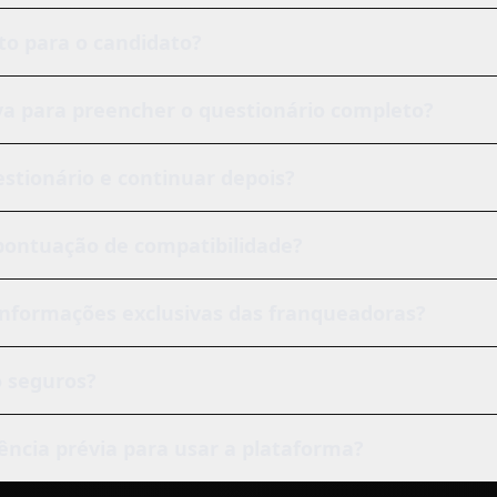
ito para o candidato?
a para preencher o questionário completo?
estionário e continuar depois?
 pontuação de compatibilidade?
informações exclusivas das franqueadoras?
 seguros?
iência prévia para usar a plataforma?