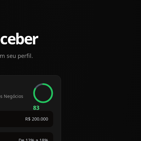
eceber
 seu perfil.
os Negócios
83
R$ 200.000
De 12% a 18%