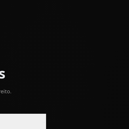
s
eito.