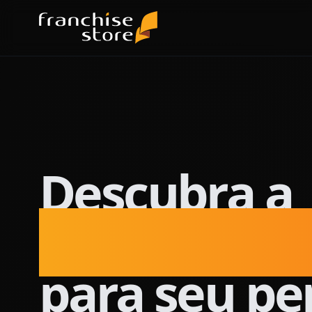
Descubra a
franquia per
para seu per