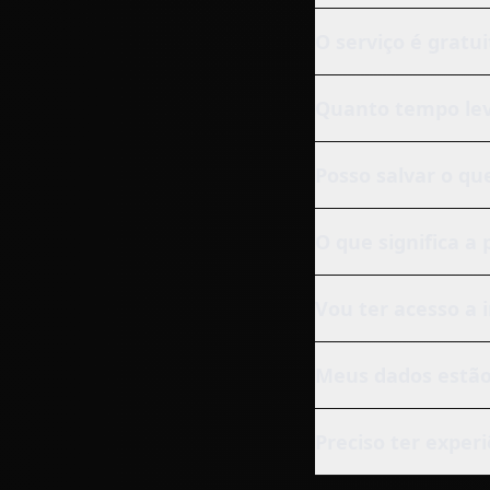
O serviço é gratu
Quanto tempo lev
Posso salvar o qu
O que significa a
Vou ter acesso a 
Meus dados estão
Preciso ter exper