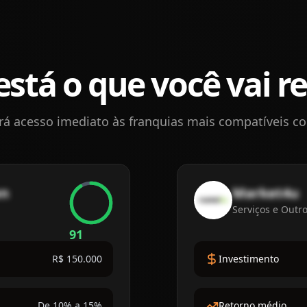
está o que você vai r
rá acesso imediato às franquias mais compatíveis com
en
Market4u
Serviços e Outr
91
R$ 150.000
Investimento
De 10% a 15%
Retorno médio