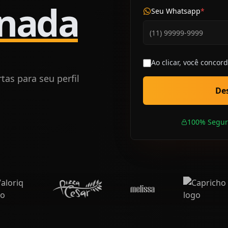
 nada
Seu Whatsapp
*
Ao clicar, você concor
as para seu perfil
Des
100% Segur