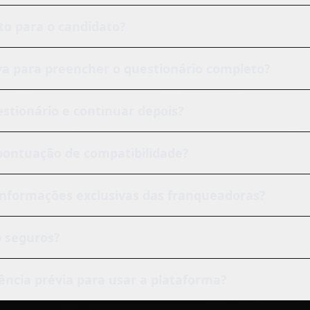
ito para o candidato?
a para preencher o questionário completo?
estionário e continuar depois?
 pontuação de compatibilidade?
informações exclusivas das franqueadoras?
 seguros?
iência prévia para usar a plataforma?